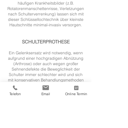
häufigen Krankheitsbilder (z.B.
Rotatorenmanschettenrisse, Verletzungen
nach Schulterverrenkung) lassen sich mit
dieser Schlüssellochtechnik über kleinste
Hautschnitte minimal-invasiv versorgen.
SCHULTERPROTHESE
Ein Gelenksersatz wird notwendig, wenn
aufgrund einer hochgradigen Abnützung
(Arthrose) oder auch wegen großer
Sehnendefekte die Beweglichkeit der
Schulter immer schlechter wird und sich
mit konservativen Behandlungsmethoden
keine ausreichende Besserung der
Beschwerden erzielen lässt.
Telefon
Email
Online Termin
Es stehen unterschiedliche Arten von
Schulterprothesen zur Verfügung – welche
am besten geeignet ist, muss individuell mit
dem Patienten gemeinsam entschieden
werden.